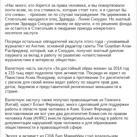
«Нас много, кто борется за права человека, и мы пожертвовали
почти всем, но эта стоимость, которая стоит того, и я сделал бы
это снова», - произнес он по случаю награждения. На церемонии в
Стокгольме находился отец Эдварда - Лонни Сноуден. Но знатный
диплом Эдварда Сноуден никому не вручили, и по решению фонда
он остается в Стокгольме в ожидании приезда конкретного
носителя заслуги.
Посреди остальных обладателей заслуги этого года - узнаваемый
журналист из Англии, основной редактор газеты The Guardian Алан
Расбриджер, который, как и Сноуден, получил знатный диплом
лауреата за вклад в работу по развитию «ответственной
журналистики в интересах общества».
Валютную часть заслуги «За достойный образ жизни» за 2014 год
в 215 тыщ евро поделили трое активистов. Посреди их юрист из
Пакистана Асма Яханджир, которая в протяжении 3-х десятилетий
с риском для своей жизни ведет работу по защите прав дам,
деток, бедняков и представителей религиозных меньшинств в
стране.
Валютную заслугу также получил правозащитник из Гонконга
(Китай), юрист Бэзил Фернандо, много сделавший для поддержки
работы в области прав человека в Азии. Бэзил Фернандо и
возглавляемая им вот уже два десятилетия Комиссия по правам
человека Азии (AHRC) внесли принципиальный вклад в работе по
документации нарушений прав человека и для образования
общественности в правозащитной сфере.
Эколог и активист из США Бил Маккиббен стал владельцем