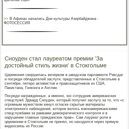
>>
В Афинах начались Дни культуры Азербайджана -
ФОТОСЕССИЯ
Сноуден стал лауреатом премии 'За
достойный стиль жизни' в Стокгольме
Церемония свершилась вечерком в шведском парламенте Риксдаг
и посреди обладателей заслуги, представленных в Стокгольме в
сентябре, пятеро активистов и правозащитников из США,
Пакистана, Гонконга и Англии.
Посреди награжденных, а именно, экс-сотрудник американских
спецслужб Эдвард Сноуден, который получил заслугу за то, что «с
огромным мужеством кинул огласке скрытые материалы
электронного наблюдения, которое велось южноамериканскими
спецслужбами за рамками демократического контроля и в
нарушении главных гражданских прав». Сам лауреат роли в
церемонии в Стокгольме не принял, но находился через прямую
видеосвязь из России.