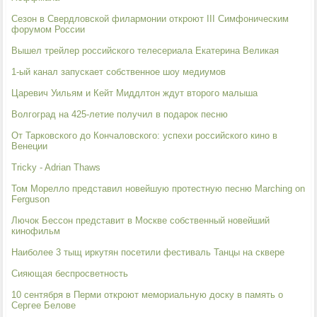
Сезон в Свердловской филармонии откроют III Симфоническим
форумом России
Вышел трейлер российского телесериала Екатерина Великая
1-ый канал запускает собственное шоу медиумов
Царевич Уильям и Кейт Миддлтон ждут второго малыша
Волгоград на 425-летие получил в подарок песню
От Тарковского до Кончаловского: успехи российского кино в
Венеции
Tricky - Adrian Thaws
Том Морелло представил новейшую протестную песню Marching on
Ferguson
Лючок Бессон представит в Москве собственный новейший
кинофильм
Наиболее 3 тыщ иркутян посетили фестиваль Танцы на сквере
Сияющая беспросветность
10 сентября в Перми откроют мемориальную доску в память о
Сергее Белове