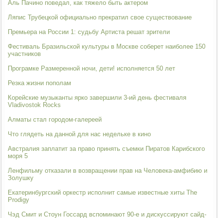
Аль Пачино поведал, как тяжело быть актером
Ляпис Трубецкой официально прекратил свое существование
Премьера на России 1: судьбу Артиста решат зрители
Фестиваль Бразильской культуры в Москве соберет наиболее 150
участников
Програмке Размеренной ночи, дети! исполняется 50 лет
Резка жизни пополам
Корейские музыканты ярко завершили 3-ий день фестиваля
Vladivostok Rocks
Алматы стал городом-галереей
Что глядеть на данной для нас недельке в кино
Австралия заплатит за право принять съемки Пиратов Карибского
моря 5
Ленфильму отказали в возвращении прав на Человека-амфибию и
Золушку
Екатеринбургский оркестр исполнит самые известные хиты The
Prodigy
Чэд Смит и Стоун Госсард вспоминают 90-е и дискуссируют сайд-