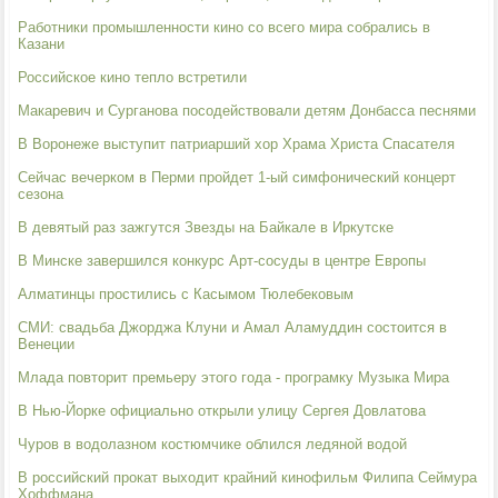
Работники промышленности кино со всего мира собрались в
Казани
Российское кино тепло встретили
Макаревич и Сурганова посодействовали детям Донбасса песнями
В Воронеже выступит патриарший хор Храма Христа Спасателя
Сейчас вечерком в Перми пройдет 1-ый симфонический концерт
сезона
В девятый раз зажгутся Звезды на Байкале в Иркутске
В Минске завершился конкурс Арт-сосуды в центре Европы
Алматинцы простились с Касымом Тюлебековым
СМИ: свадьба Джорджа Клуни и Амал Аламуддин состоится в
Венеции
Млада повторит премьеру этого года - програмку Музыка Мира
В Нью-Йорке официально открыли улицу Сергея Довлатова
Чуров в водолазном костюмчике облился ледяной водой
В российский прокат выходит крайний кинофильм Филипа Сеймура
Хоффмана