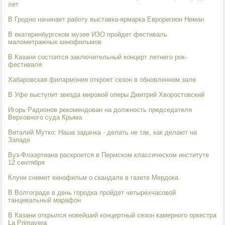
лет
В Гродно начинает работу выставка-ярмарка Еврорегион Неман
В екатеринбургском музее ИЗО пройдет фестиваль
малометражных кинофильмов
В Казани состоится заключительный концерт летнего рок-
фестиваля
Хабаровская филармония откроет сезон в обновленном зале
В Уфе выступит звезда мировой оперы Дмитрий Хворостовский
Игорь Радионов рекомендован на должность председателя
Верховного суда Крыма
Виталий Мутко: Наша задачка - делать не так, как делают на
Западе
Вуз-Флаэртиана раскроется в Пермском классическом институте
12 сентября
Клуни снимет кинофильм о скандале в газете Мердока
В Волгограде в день городка пройдет четырехчасовой
танцевальный марафон
В Казани открылся новейший концертный сезон камерного оркестра
La Primavera