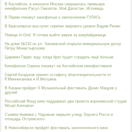
В Каспийске, в кинозале Москва свершилась премьера
кинофильма Расул Гамзатов. Мой Дагестан. Исповедь
В Перми покажут кинофильм о заключенном ГУЛАГа
В Красноярске выступит скрипач мирового уровня Вадим Репин
Певица In-Grid: Я готова выйти замуж за азербайджанца
На доме №210 по ул. Чапаевской открыли мемориальную доску
Петру Монастырскому
Царевич Гарри: жду, когда брат будет страдать ещё больше
Кинофильм Серена покажут на Английском кинофестивале
Сергей Безруков принял эстафету благотворительности от
Р.Минниханова и И.Метшина
В Казани пройдет II Музыкальный фестиваль Денис Мацуев у
друзей
Российский Фонд кино поддержал два проекта воронежской студии
Wizart Animation
Съемки боевика с Чадовым закрыли улицу Зодчего Росси и
площадь Островского
В Новосибирске пройдёт фестиваль экологического кино