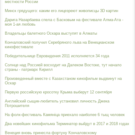
местности России
Минск грядущего: каким его лицезреют живописцы 3D картин
Дарига Назарбаева спела с Басковым на фестивале Алма-Ата -
моя 1-ая любовь
Владельцы балетного Оскара выступят в Алматы
Кончаловский получил Серебряного льва на Венецианском
кинофестивале
Победительнице Евровидения 2011 исполняется 34 года
Солнце над Россией восходит на Далеком Востоке, тут начало
страны - патриарх Кирилл
Произведенный вместе с Казахстаном кинофильм выдвинут на
Оскар
Первую российскую кросотку Крыма выберут 12 сентября
Английский сыщик-любитель установил личность Джека
Потрошителя
На фолк-фестиваль Камяніца приехало наиболее 6 тыщ человек
Два новейших кинофильма Терминатор выйдут в 2017 и 2018 годах
Венеция вновь принесла фортуну Кончаловскому