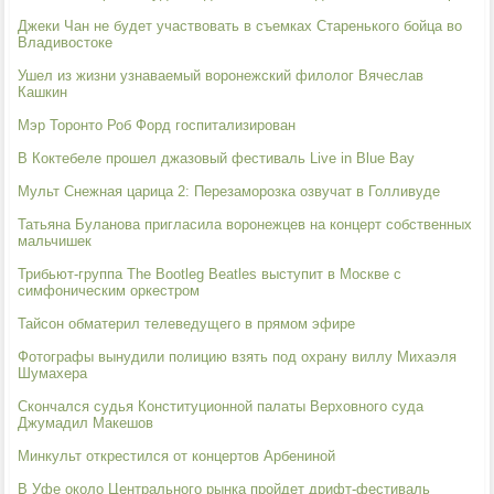
Джеки Чан не будет участвовать в съемках Старенького бойца во
Владивостоке
Ушел из жизни узнаваемый воронежский филолог Вячеслав
Кашкин
Мэр Торонто Роб Форд госпитализирован
В Коктебеле прошел джазовый фестиваль Live in Blue Bay
Мульт Снежная царица 2: Перезаморозка озвучат в Голливуде
Татьяна Буланова пригласила воронежцев на концерт собственных
мальчишек
Трибьют-группа The Bootleg Beatles выступит в Москве с
симфоническим оркестром
Тайсон обматерил телеведущего в прямом эфире
Фотографы вынудили полицию взять под охрану виллу Михаэля
Шумахера
Скончался судья Конституционной палаты Верховного суда
Джумадил Макешов
Минкульт открестился от концертов Арбениной
В Уфе около Центрального рынка пройдет дрифт-фестиваль