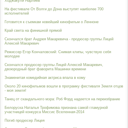
Ходжакули Нарлиев
На фестивале От Волги до Дона выступят наиболее 700
исполнителей
Готовится к съемкам новейший кинофильм о Ленноне
Край света на финишной прямой
Скончался брат Андрея Макаревича - продюсер группы Лицей
Алексей Макаревич
Режиссер Егор Кончаловский: Снимая клипы, чувствую себя
молодее
Скончался продюсер группы Лицей Алексей Макаревич,
двоюродный брат фаворита Машинки времени
Знаменитая комедийная актриса впала в кому
Около 20 кинофильмов вошли в програмку фестиваля Земля отцов
- моя земля!
Танец от скандального мэра: Роб Форд надеется на переизбрание
Белоруска Наталья Трофимова признана самой гламурной
участницей конкурса Миссис Вселенная-2014
Погиб продюсер Лицея