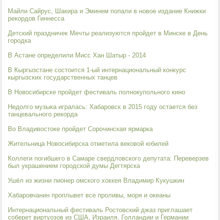
Майли Сайрус, Шакира и Эминем попали в новое издание Книжки
рекордов Гиннесса
Детский праздничек Мечты реализуются пройдет в Минске в День
городка
В Астане определили Мисс Хан Шатыр - 2014
В Кыргызстане состоится 1-ый интернациональный конкурс
кыргызских государственных танцев
В Новосибирске пройдет фестиваль полнокупольного кино
Недолго музыка игралась: Хабаровск в 2015 году остается без
танцевального рекорда
Во Владивостоке пройдет Сорочинская ярмарка
Жительница Новосибирска отметила вековой юбилей
Коллеги погибшего в Самаре свердловского депутата: Переверзев
был украшением городской думы Дегтярска
Ушёл из жизни пионер омского хоккея Владимир Кукушкин
Хабаровчанин проплывет все проливы, моря и океаны
Интернациональный фестиваль Ростовский джаз приглашает
соберет виртуозов из США, Израиля, Голландии и Германии