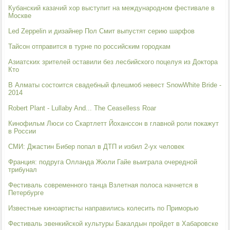
Кубанский казачий хор выступит на международном фестивале в
Москве
Led Zeppelin и дизайнер Пол Смит выпустят серию шарфов
Тайсон отправится в турне по российским городкам
Азиатских зрителей оставили без лесбийского поцелуя из Доктора
Кто
В Алматы состоится свадебный флешмоб невест SnowWhite Bride -
2014
Robert Plant - Lullaby And... The Ceaselless Roar
Кинофильм Люси со Скартлетт Йоханссон в главной роли покажут
в России
СМИ: Джастин Бибер попал в ДТП и избил 2-ух человек
Франция: подруга Олланда Жюли Гайе выиграла очередной
трибунал
Фестиваль современного танца Взлетная полоса начнется в
Петербурге
Известные киноартисты направились колесить по Приморью
Фестиваль эвенкийской культуры Бакалдын пройдет в Хабаровске