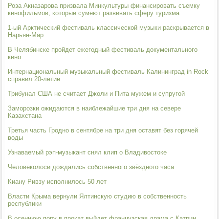
Роза Акназарова призвала Минкультуры финансировать съемку
кинофильмов, которые сумеют развивать сферу туризма
1-ый Арктический фестиваль классической музыки раскрывается в
Нарьян-Мар
В Челябинске пройдет ежегодный фестиваль документального
кино
Интернациональный музыкальный фестиваль Калининград in Rock
справил 20-летие
Трибунал США не считает Джоли и Пита мужем и супругой
Заморозки ожидаются в наиблежайшие три дня на севере
Казахстана
Третья часть Гродно в сентябре на три дня оставят без горячей
воды
Узнаваемый рэп-музыкант снял клип о Владивостоке
Человеколоси дождались собственного звёздного часа
Киану Ривзу исполнилось 50 лет
Власти Крыма вернули Ялтинскую студию в собственность
республики
В осеннюю пору в прокат выйдет французская драма с Катрин