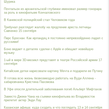
Шурика
Почтальон из архангельской глубинки именовал размер гонорара
за роль в кинофильме Кончаловского
В Каневской полицейский стал Человеком года
Трибунал разглядит жалобу на продление ареста летчицы
Савченко 15 сентября
Пирс Броснан: Как ирландец я постоянно непревзойденно ладил с
русскими!
Боно ведает о деталях сделки c Apple и обещает новейшую
музыку
1-ый в мире 3D-мюзикл представят в театре Российской армии 17
сентября
Китайские детки нарисовали картину Мечта и подарили ее Путину
Я готова всю жизнь безвозмездно работать на Вуди Аллена -
хабаровчанка Кристина Пахомова
В Уфе опосля длительной заболевания погиб Альберт Мифтахов
Заместо Джеки Чана на съемки кинофильма во Владивосток
прилетит актер Энди Лау
Казанская афиша: куда сходить и что поглядеть 13 и 14 сентября