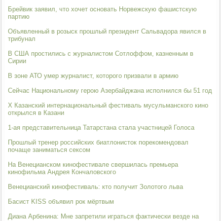
Брейвик заявил, что хочет основать Норвежскую фашистскую
партию
Объявленный в розыск прошлый президент Сальвадора явился в
трибунал
В США простились с журналистом Сотлоффом, казненным в
Сирии
В зоне АТО умер журналист, которого призвали в армию
Сейчас Национальному герою Азербайджана исполнился бы 51 год
X Казанский интернациональный фестиваль мусульманского кино
открылся в Казани
1-ая представительница Татарстана стала участницей Голоса
Прошлый тренер российских биатлонисток порекомендовал
почаще заниматься сексом
На Венецианском кинофестивале свершилась премьера
кинофильма Андрея Кончаловского
Венецианский кинофестиваль: кто получит Золотого льва
Басист KISS объявил рок мёртвым
Диана Арбенина: Мне запретили играться фактически везде на