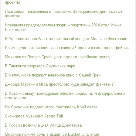
проекты
Наш запах, показанный в програмке Венецианские дни, вызвал
ажиотаж
Новеньким председателем жюри Флаэртианы-2014 стал Иикка
Векхалахти
В Уфе состоялся благотворительный концерт Малыши без границ
Размещена потерянная глава книжки Чарли и шоколадная фабрика
Михалок из Ляписа Трубецкого сделал новейшую группу
В Ташкенте открылся Сеульский парк
В Челябинске покажут неверное кино с Сашей Грей
Джордж Мартин и Игра престолов: куда заведет фэнтези?
В Казани снимут мелодраматический сериал для федерального
телеканала
На Сахалине подвел итоги фестиваль Край света
Скончался музыкант Jethro Tull
В России возникла 1-ая улица Довлатова
Миронов принял роль в акции Ice Bucket Challenge