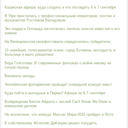
Казанская афиша: куда сходить и что поглядеть 6 и 7 сентября
В Уфе простились с профессиональным оператором, поэтом и
музыкантом Рустемом Валидовым
Экс-подруга Олланда наглоталась пилюль опосля известия о его
измене
На Венецианском кинофестивале определились побкдители
15 новейших телесериалов осени: город Бэтмена, молодость в
больнице и мало романтики
Вера Глаголева: В современных фильмах о войне никому не
сочувствуешь
Виноваты звезды
Челябинская филармония проводит очередной конкурс-квест
Куда пойти в выходные в Перми? Афиша на 6-7 сентября
Возвращение Билли Айдола с песней Can't Break Me Down и
новеньким диском
Не исключено, что конкурс Миссис Мира-2015 пройдет в Ялте
К собственному 40-летию ДиКаприо решил похудеть