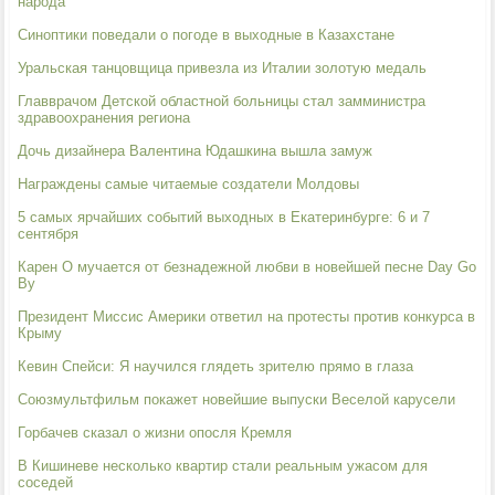
народа
Синоптики поведали о погоде в выходные в Казахстане
Уральская танцовщица привезла из Италии золотую медаль
Главврачом Детской областной больницы стал замминистра
здравоохранения региона
Дочь дизайнера Валентина Юдашкина вышла замуж
Награждены самые читаемые создатели Молдовы
5 самых ярчайших событий выходных в Екатеринбурге: 6 и 7
сентября
Карен О мучается от безнадежной любви в новейшей песне Day Go
By
Президент Миссис Америки ответил на протесты против конкурса в
Крыму
Кевин Спейси: Я научился глядеть зрителю прямо в глаза
Союзмультфильм покажет новейшие выпуски Веселой карусели
Горбачев сказал о жизни опосля Кремля
В Кишиневе несколько квартир стали реальным ужасом для
соседей