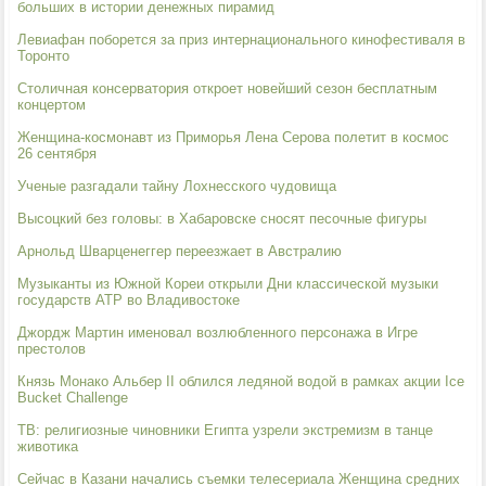
больших в истории денежных пирамид
Левиафан поборется за приз интернационального кинофестиваля в
Торонто
Столичная консерватория откроет новейший сезон бесплатным
концертом
Женщина-космонавт из Приморья Лена Серова полетит в космос
26 сентября
Ученые разгадали тайну Лохнесского чудовища
Высоцкий без головы: в Хабаровске сносят песочные фигуры
Арнольд Шварценеггер переезжает в Австралию
Музыканты из Южной Кореи открыли Дни классической музыки
государств АТР во Владивостоке
Джордж Мартин именовал возлюбленного персонажа в Игре
престолов
Князь Монако Альбер II облился ледяной водой в рамках акции Ice
Bucket Challenge
ТВ: религиозные чиновники Египта узрели экстремизм в танце
животика
Сейчас в Казани начались съемки телесериала Женщина средних