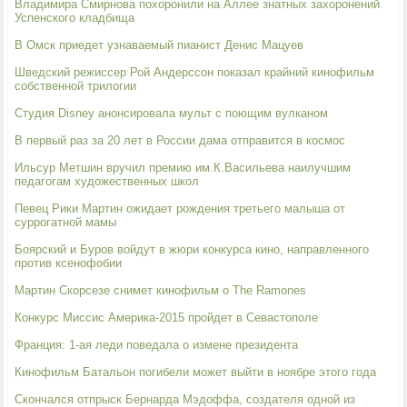
Владимира Смирнова похоронили на Аллее знатных захоронений
Успенского кладбища
В Омск приедет узнаваемый пианист Денис Мацуев
Шведский режиссер Рой Андерссон показал крайний кинофильм
собственной трилогии
Студия Disney анонсировала мульт с поющим вулканом
В первый раз за 20 лет в России дама отправится в космос
Ильсур Метшин вручил премию им.К.Васильева наилучшим
педагогам художественных школ
Певец Рики Мартин ожидает рождения третьего малыша от
суррогатной мамы
Боярский и Буров войдут в жюри конкурса кино, направленного
против ксенофобии
Мартин Скорсезе снимет кинофильм о The Ramones
Конкурс Миссис Америка-2015 пройдет в Севастополе
Франция: 1-ая леди поведала о измене президента
Кинофильм Батальон погибели может выйти в ноябре этого года
Скончался отпрыск Бернарда Мэдоффа, создателя одной из