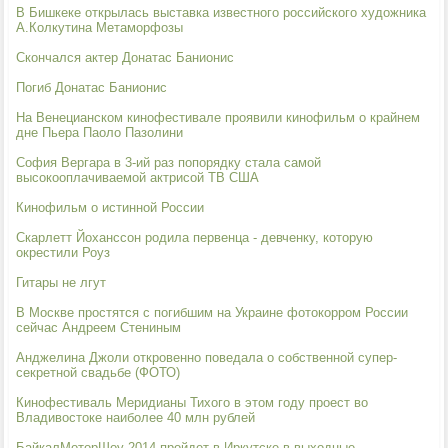
В Бишкеке открылась выставка известного российского художника
А.Колкутина Метаморфозы
Скончался актер Донатас Банионис
Погиб Донатас Банионис
На Венецианском кинофестивале проявили кинофильм о крайнем
дне Пьера Паоло Пазолини
София Вергара в 3-ий раз попорядку стала самой
высокооплачиваемой актрисой ТВ США
Кинофильм о истинной России
Скарлетт Йоханссон родила первенца - девченку, которую
окрестили Роуз
Гитары не лгут
В Москве простятся с погибшим на Украине фотокорром России
сейчас Андреем Стениным
Анджелина Джоли откровенно поведала о собственной супер-
секретной свадьбе (ФОТО)
Кинофестиваль Меридианы Тихого в этом году проест во
Владивостоке наиболее 40 млн рублей
БайкалМоторШоу-2014 пройдет в Иркутске в выходные