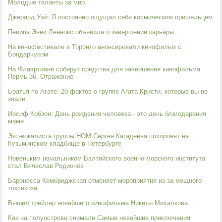
Молодые таланты за мир
Джерард Уэй: Я постоянно ощущал себя космическим пришельцем
Певица Энни Леннокс объявила о завершении карьеры
На кинофестивале в Торонто анонсировали кинофильм с
Бондарчуком
На Флаэртиане соберут средства для завершения кинофильма
Пермь-36. Отражение
Братья по Агате: 20 фактов о группе Агата Кристи, которые вы не
знали
Иосиф Кобзон: День рождения человека - это день благодарения
маме
Экс-вокалиста группы НОМ Сергея Кагадеева похоронят на
Кузьминском кладбище в Петербурге
Новеньким начальником Балтийского военно-морского института
стал Вячеслав Родионов
Баронесса Кембриджская отменяет мероприятия из-за мощного
токсикоза
Вышел трейлер новейшего кинофильма Никиты Михалкова
Как на полуострове снимали Самые новейшие приключения