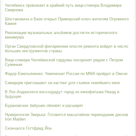
Челябинск провожает в крайний путь вице-спикера Владимира
Смирнова
Шостаковича и Бизе открыл Приморский ключ жителям Огромного
Камня
Реализации музыкальных альбомов достигли исторического
минимума
Орган Свердловской филармонии опосля ремонта войдет в число
больших инструментов страны
Вице-спикера Челябинской гордумы похоронят рядом с Петром
Суминым
Федор Емельяненко: Чемпионат России по MMA пройдет в Омске
Самарцев приглашают на кастинг для съемок новейшего кино
В Лос-Анджелесе воссоздадут город из кинофильма Назад в
будущее
Бурановских бабушек обновят и расширят
Нумерология Зверька: Готовится масштабное переиздание дисков
Iron Maiden
Скончался Готтфрид Йон