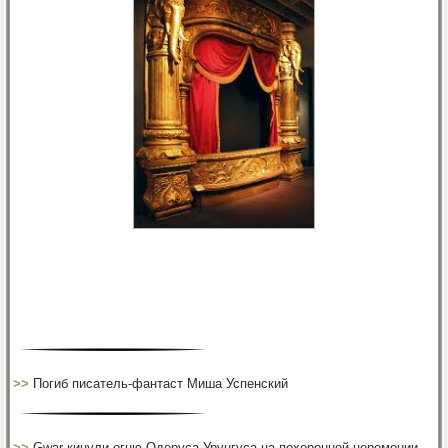
>>
Погиб писатель-фантаст Миша Успенский
>>
Gwar кинули огню Одеруса Урунгуса на похоронной церемонии